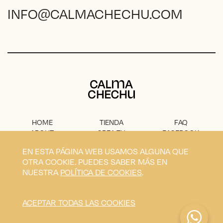
INFO@CALMACHECHU.COM
Calma Chechu
HOME
TIENDA
FAQ
ABOUT
CREA TU
FACEBOOK
PROYECTO
PRENSA
INSTAGRAM
EN ESTA PÁGINA WEB USAMOS ALGUNA QUE
CONTACTO
AVISO
OTRA COOKIE. PUEDES SABER MÁS EN
LEGAL
NUESTRA
POLÍTICA DE COOKIES
.
Privacidad
Condiciones
Envíos
Cookies
ACEPTAR TODAS LAS COOKIES
Calma Chechu © 2026
Diseño y desarrollo por
Blavet