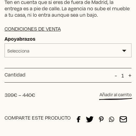
Ten en cuenta que si eres de fuera de Madrid, la
entrega es a pie de calle. La agencia no sube el mueble
a tu casa, ni lo entra aunque sea un bajo.
CONDICIONES DE VENTA
Apoyabrazos
Selecciona
Cantidad
Silla
-
+
PUCK
RANDO
cantida
Price
399
€
–
440
€
Añadir al carrito
range:
399€
Alternative:
through
COMPARTE ESTE PRODUCTO
440€