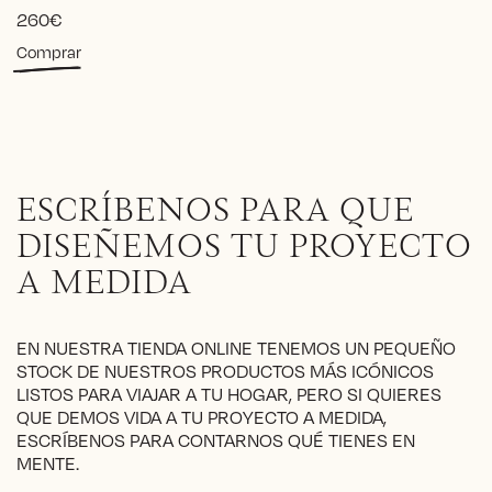
260
€
Este
Comprar
producto
tiene
múltiples
variantes.
Las
opciones
ESCRÍBENOS PARA QUE
se
pueden
DISEÑEMOS TU PROYECTO
elegir
A MEDIDA
en
la
página
EN NUESTRA TIENDA ONLINE TENEMOS UN PEQUEÑO
de
STOCK DE NUESTROS PRODUCTOS MÁS ICÓNICOS
producto
LISTOS PARA VIAJAR A TU HOGAR, PERO SI QUIERES
QUE DEMOS VIDA A TU PROYECTO A MEDIDA,
ESCRÍBENOS PARA CONTARNOS QUÉ TIENES EN
MENTE.