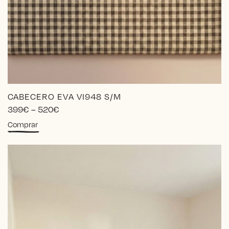
CABECERO EVA VI948 S/M
Price
399
€
–
520
€
range:
Este
Comprar
399€
producto
through
tiene
520€
múltiples
variantes.
Las
opciones
se
pueden
elegir