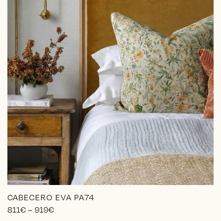
CABECERO EVA PA74
Price
811
€
–
919
€
range: