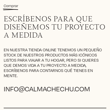
range:
Este
Comprar
220€
producto
through
tiene
ESCRÍBENOS PARA QUE
370€
múltiples
variantes.
DISEÑEMOS TU PROYECTO
Las
A MEDIDA
opciones
se
pueden
EN NUESTRA TIENDA ONLINE TENEMOS UN PEQUEÑO
elegir
STOCK DE NUESTROS PRODUCTOS MÁS ICÓNICOS
en
LISTOS PARA VIAJAR A TU HOGAR, PERO SI QUIERES
la
QUE DEMOS VIDA A TU PROYECTO A MEDIDA,
página
ESCRÍBENOS PARA CONTARNOS QUÉ TIENES EN
de
MENTE.
producto
INFO@CALMACHECHU.COM