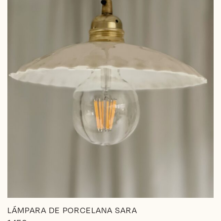
en
la
página
de
producto
LÁMPARA DE PORCELANA SARA