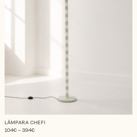
LÁMPARA CHEFI
Price
104
€
–
394
€
range: