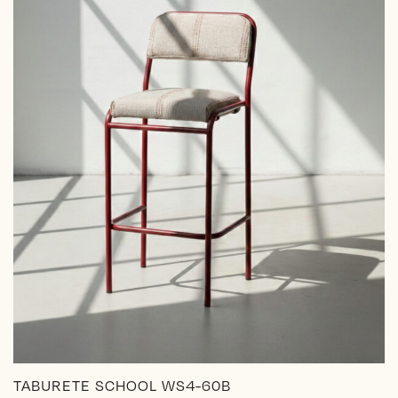
en
la
página
de
producto
TABURETE SCHOOL WS4-60B