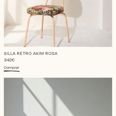
SILLA RETRO AKIM ROSA
342
€
Este
Comprar
producto
tiene
múltiples
variantes.
Las
opciones
se
pueden
elegir