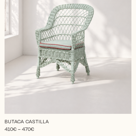
BUTACA CASTILLA
Price
410
€
–
470
€
range: