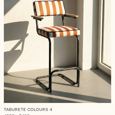
en
la
página
de
producto
TABURETE COLOURS 4