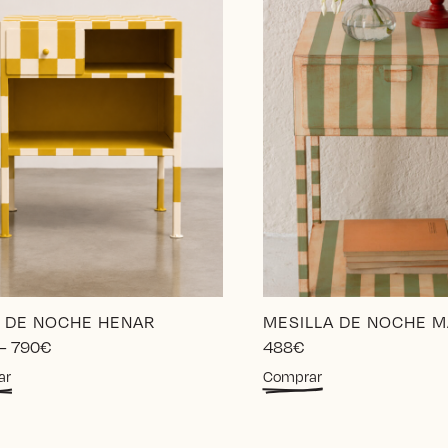
 DE NOCHE HENAR
MESILLA DE NOCHE 
Price
–
790
€
488
€
range:
Este
ar
Comprar
620€
producto
through
tiene
790€
múltiples