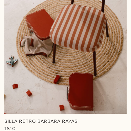
la
página
de
producto
SILLA RETRO BARBARA RAYAS
181
€