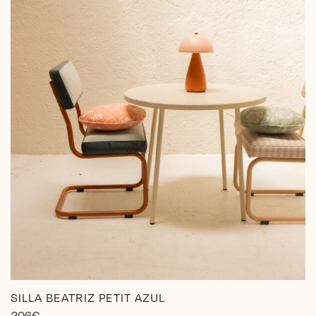
en
la
página
de
producto
SILLA BEATRIZ PETIT AZUL
206
€