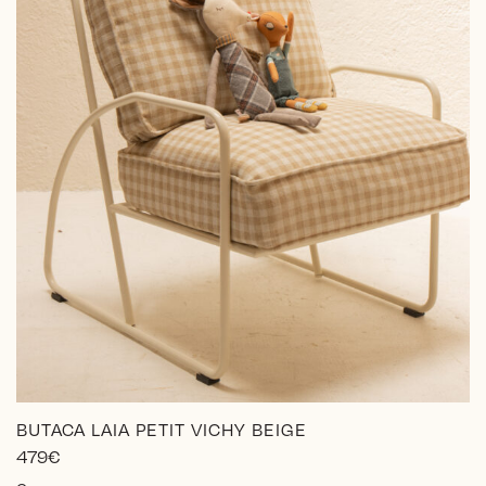
la
página
de
producto
BUTACA LAIA PETIT VICHY BEIGE
479
€