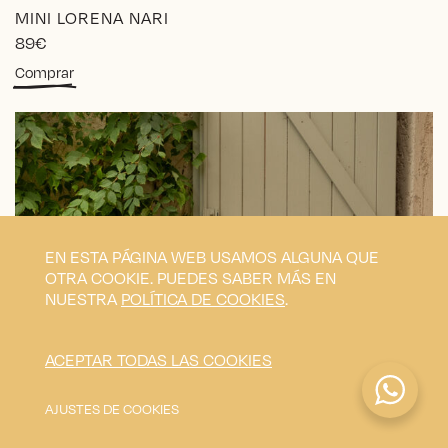
MINI LORENA NARI
89
€
Comprar
EN ESTA PÁGINA WEB USAMOS ALGUNA QUE
OTRA COOKIE. PUEDES SABER MÁS EN
NUESTRA
POLÍTICA DE COOKIES
.
ACEPTAR TODAS LAS COOKIES
AJUSTES DE COOKIES