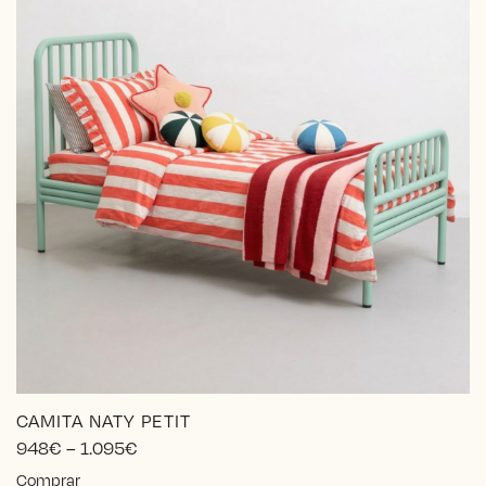
CAMITA NATY PETIT
Price
948
€
–
1.095
€
range:
Este
Comprar