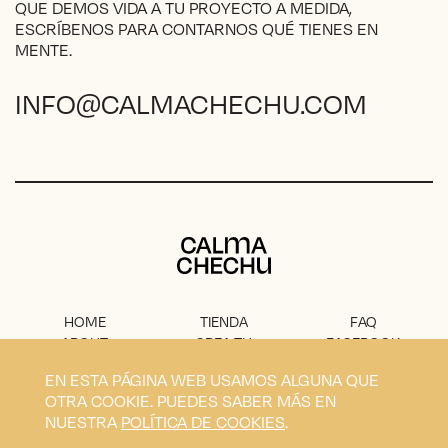
QUE DEMOS VIDA A TU PROYECTO A MEDIDA,
ESCRÍBENOS PARA CONTARNOS QUÉ TIENES EN
MENTE.
INFO@CALMACHECHU.COM
Calma Chechu
HOME
TIENDA
FAQ
ABOUT
CREA TU
FACEBOOK
PROYECTO
PRENSA
INSTAGRAM
EN ESTA PÁGINA WEB USAMOS ALGUNA QUE
CONTACTO
AVISO
OTRA COOKIE. PUEDES SABER MÁS EN
LEGAL
NUESTRA
POLÍTICA DE COOKIES
.