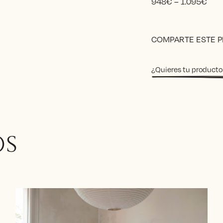
Pric
948
€
–
1.095
€
rang
948
Alternative:
thr
COMPARTE ESTE 
1.0
¿Quieres tu producto
OS