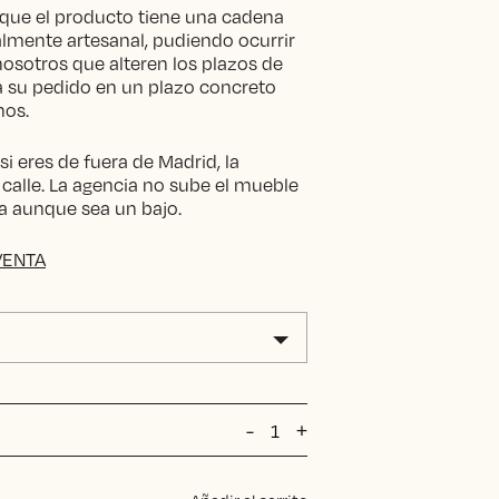
que el producto tiene una cadena
lmente artesanal, pudiendo ocurrir
nosotros que alteren los plazos de
ta su pedido en un plazo concreto
nos.
i eres de fuera de Madrid, la
 calle. La agencia no sube el mueble
tra aunque sea un bajo.
VENTA
CAMITA
-
+
NATY
PETIT
cantidad