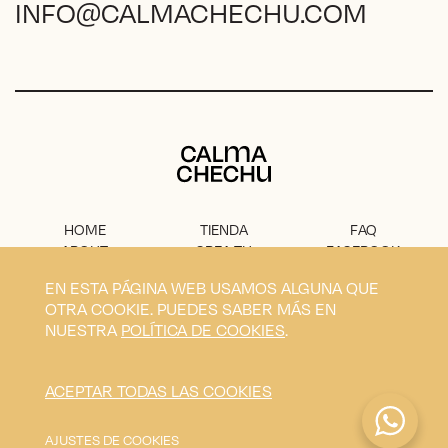
INFO@CALMACHECHU.COM
Calma Chechu
HOME
TIENDA
FAQ
ABOUT
CREA TU
FACEBOOK
PROYECTO
PRENSA
INSTAGRAM
EN ESTA PÁGINA WEB USAMOS ALGUNA QUE
CONTACTO
AVISO
OTRA COOKIE. PUEDES SABER MÁS EN
LEGAL
NUESTRA
POLÍTICA DE COOKIES
.
Privacidad
Condiciones
Envíos
Cookies
ACEPTAR TODAS LAS COOKIES
Calma Chechu © 2026
Diseño y desarrollo por
Blavet
AJUSTES DE COOKIES