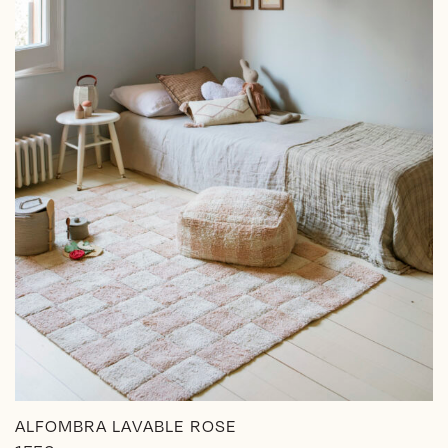
en
la
página
de
producto
ALFOMBRA LAVABLE ROSE