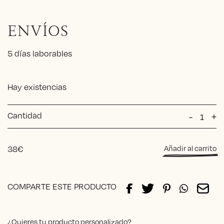
ENVÍOS
5 días laborables
Hay existencias
Cantidad
Tapiz
-
+
cabeza
de
Leopar
38
€
Añadir al carrito
Rosa
cantida
Alternative:
COMPARTE ESTE PRODUCTO
¿Quieres tu producto personalizado?