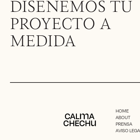
DISEÑEMOS TU
PROYECTO A
MEDIDA
HOME
Calma Chechu
ABOUT
PRENSA
AVISO LEGA