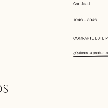
Cantidad
Price
104
€
–
394
€
range
104€
Alternative:
throu
COMPARTE ESTE 
394€
¿Quieres tu producto
OS