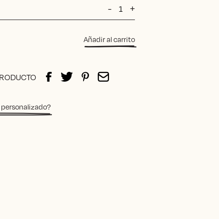
Lámpara
-
+
Chefi
cantidad
Añadir al carrito
:
gh
PRODUCTO
 personalizado?