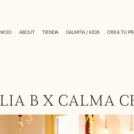
INICIO
ABOUT
TIENDA
CALMITA / KIDS
CREA TU P
LIA B X CALMA 