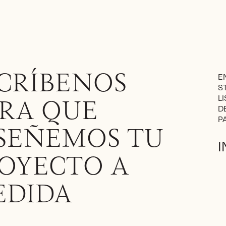
E
CRÍBENOS
S
L
RA QUE
D
P
SEÑEMOS TU
OYECTO A
EDIDA