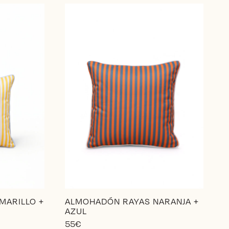
46€
múltiples
variantes.
Las
opciones
se
pueden
elegir
en
la
página
de
producto
MARILLO +
ALMOHADÓN RAYAS NARANJA +
AZUL
55
€