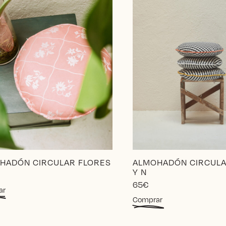
HADÓN CIRCULAR FLORES
ALMOHADÓN CIRCULA
Y N
65
€
Este
ar
Este
producto
Comprar
producto
tiene
tiene
múltiples