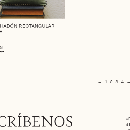
HADÓN RECTANGULAR
E
ar
←
1
2
3
4
E
CRÍBENOS
S