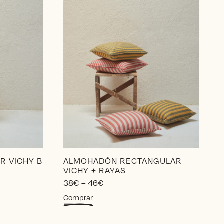
R VICHY B
ALMOHADÓN RECTANGULAR
VICHY + RAYAS
Price
38
€
–
46
€
range:
Este
Comprar
38€
producto
through
tiene