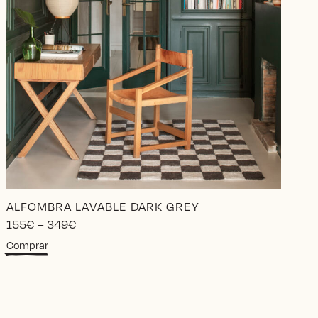
ALFOMBRA LAVABLE DARK GREY
Price
155
€
–
349
€
range:
Este
Comprar
155€
producto
through
tiene
349€
múltiples
variantes.