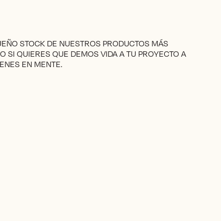
Las
opciones
se
pueden
elegir
QUEÑO STOCK DE NUESTROS PRODUCTOS MÁS
en
RO SI QUIERES QUE DEMOS VIDA A TU PROYECTO A
la
ENES EN MENTE.
página
de
producto