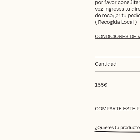
por favor consúlten
vez ingreses tu dir
de recoger tu ped
( Recogida Local )
CONDICIONES DE 
Cantidad
155
€
Alternative:
COMPARTE ESTE 
¿Quieres tu producto