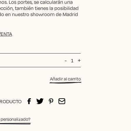
os. Los portes, se calcularán una
ección, también tienes la posibilidad
ido en nuestro showroom de Madrid
VENTA
ALFOMBRA
-
+
LAVABLE
TOFFEE
cantidad
Añadir al carrito
PRODUCTO
 personalizado?