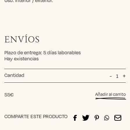
Uso: interior / exterior.
ENVÍOS
Plazo de entrega: 5 días laborables
Hay existencias
Cantidad
Almoha
-
+
rayas
tobacc
BEIGE
55
€
Añadir al carrito
cantida
Alternative:
COMPARTE ESTE PRODUCTO