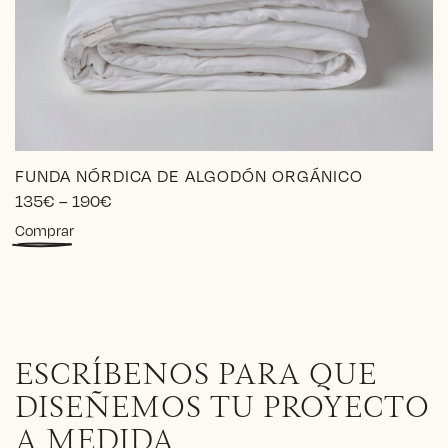
elegir
en
la
página
de
producto
FUNDA NÓRDICA DE ALGODÓN ORGÁNICO
Price
135
€
–
190
€
range:
Este
Comprar
135€
producto
through
tiene
190€
múltiples
variantes.
Las
opciones
ESCRÍBENOS PARA QUE
se
pueden
DISEÑEMOS TU PROYECTO
elegir
A MEDIDA
en