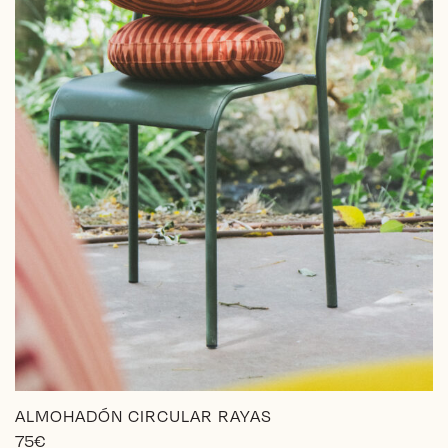
en
la
página
de
producto
ALMOHADÓN CIRCULAR RAYAS
75
€