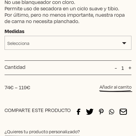
No use blanqueador con cloro.
Permite uso de secadora en un ciclo suave y tibio.
Por último, pero no menos importante, nuestra ropa
de cama no necesita planchado.
Medidas
Selecciona
Cantidad
Bajera
-
+
de
Algodó
Orgáni
Price
74
€
–
119
€
Añadir al carrito
cantida
range:
74€
Alternative:
through
COMPARTE ESTE PRODUCTO
119€
¿Quieres tu producto personalizado?