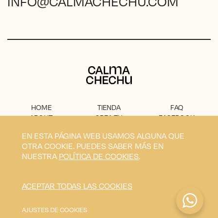
INFO@CALMACHECHU.COM
Calma Chechu
HOME
TIENDA
FAQ
ABOUT
CREA TU
FACEBOOK
PROYECTO
PRENSA
INSTAGRAM
EN ESTA PÁGINA WEB USAMOS ALGUNA QUE
CONTACTO
AVISO
OTRA COOKIE. PUEDES SABER MÁS EN
LEGAL
NUESTRA
POLÍTICA DE COOKIES
.
Privacidad
Condiciones
Envíos
Cookies
ACEPTAR TODAS LAS COOKIES
Calma Chechu © 2026
Diseño y desarrollo por
Blavet
AJUSTES DE COOKIES