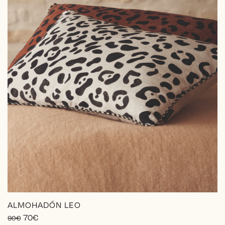
ALMOHADÓN LEO
El
El
70
€
90
€