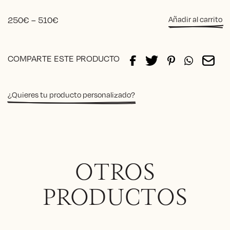
cantida
Price
250
€
–
510
€
Añadir al carrito
range:
250€
Alternative:
through
COMPARTE ESTE PRODUCTO
510€
¿Quieres tu producto personalizado?
OTROS
PRODUCTOS