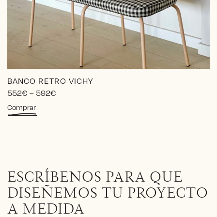
BANCO RETRO VICHY
Price
552
€
–
592
€
range:
Este
Comprar
552€
producto
through
tiene
592€
múltiples
variantes.
Las
opciones
ESCRÍBENOS PARA QUE
se
pueden
DISEÑEMOS TU PROYECTO
elegir
A MEDIDA
en