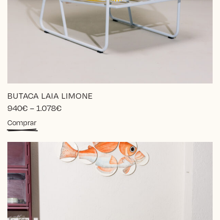
BUTACA LAIA LIMONE
Price
940
€
–
1.078
€
range:
Este
Comprar
940€
producto
through
tiene
1.078€
múltiples
variantes.
Las
opciones
se
pueden
elegir