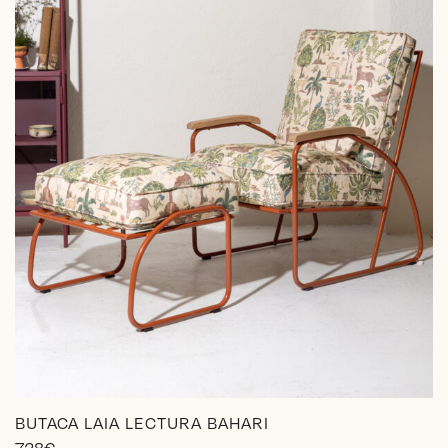
en
la
página
de
producto
BUTACA LAIA LECTURA BAHARI
728
€