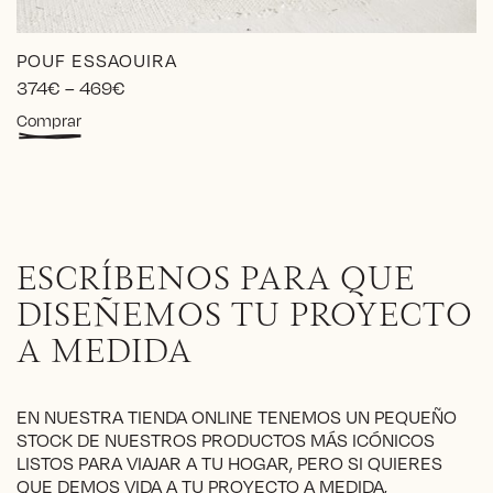
POUF ESSAOUIRA
Price
374
€
–
469
€
range:
Este
Comprar
374€
producto
through
tiene
469€
múltiples
variantes.
Las
opciones
ESCRÍBENOS PARA QUE
se
pueden
DISEÑEMOS TU PROYECTO
elegir
A MEDIDA
en
la
página
EN NUESTRA TIENDA ONLINE TENEMOS UN PEQUEÑO
de
STOCK DE NUESTROS PRODUCTOS MÁS ICÓNICOS
producto
LISTOS PARA VIAJAR A TU HOGAR, PERO SI QUIERES
QUE DEMOS VIDA A TU PROYECTO A MEDIDA,