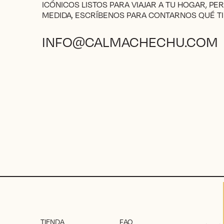
en
ICÓNICOS LISTOS PARA VIAJAR A TU HOGAR, PE
la
MEDIDA, ESCRÍBENOS PARA CONTARNOS QUÉ TI
página
de
INFO@CALMACHECHU.COM
producto
TIENDA
FAQ