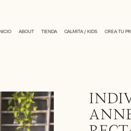
INICIO
ABOUT
TIENDA
CALMITA / KIDS
CREA TU P
INDI
ANN