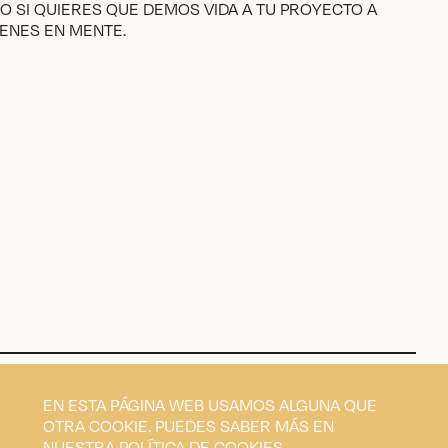
en
RO SI QUIERES QUE DEMOS VIDA A TU PROYECTO A
la
ENES EN MENTE.
página
de
producto
EN ESTA PÁGINA WEB USAMOS ALGUNA QUE
OTRA COOKIE. PUEDES SABER MÁS EN
NUESTRA
POLÍTICA DE COOKIES
.