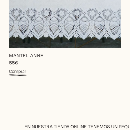
MANTEL ANNE
55
€
Este
Comprar
producto
tiene
múltiples
variantes.
Las
opciones
se
pueden
elegir
EN NUESTRA TIENDA ONLINE TENEMOS UN PE