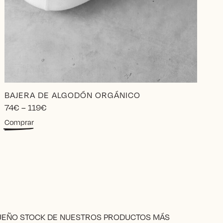
BAJERA DE ALGODÓN ORGÁNICO
Price
74
€
–
119
€
range:
Este
Comprar
74€
producto
through
tiene
119€
múltiples
variantes.
Las
opciones
se
pueden
elegir
QUEÑO STOCK DE NUESTROS PRODUCTOS MÁS