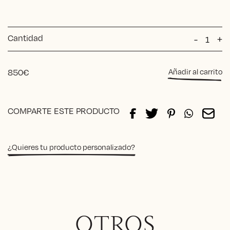
Cantidad
Mesa
-
+
de
centro
Checke
850
€
Añadir al carrito
cantida
Alternative:
COMPARTE ESTE PRODUCTO
¿Quieres tu producto personalizado?
OTROS