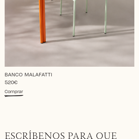
BANCO MALAFATTI
520
€
Este
Comprar
producto
tiene
múltiples
variantes.
Las
opciones
ESCRÍBENOS PARA QUE
se