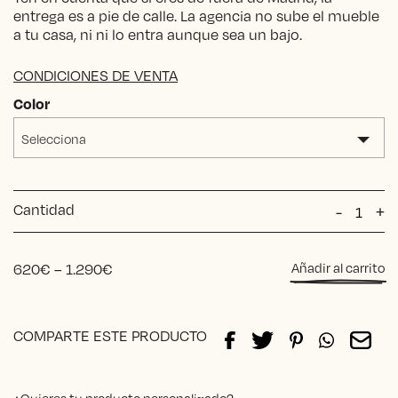
entrega es a pie de calle. La agencia no sube el mueble
a tu casa, ni ni lo entra aunque sea un bajo.
CONDICIONES DE VENTA
Color
Selecciona
Cantidad
MESA
-
+
Giuliett
cantida
Price
620
€
–
1.290
€
Añadir al carrito
range:
620€
Alternative:
through
COMPARTE ESTE PRODUCTO
1.290€