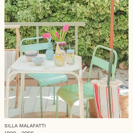
SILLA MALAFATTI
Price
180
€
–
205
€