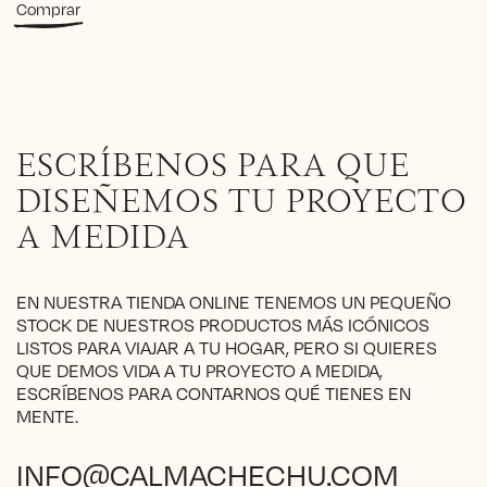
Este
Comprar
560€
producto
through
tiene
670€
múltiples
variantes.
Las
opciones
ESCRÍBENOS PARA QUE
se
pueden
DISEÑEMOS TU PROYECTO
elegir
A MEDIDA
en
la
página
EN NUESTRA TIENDA ONLINE TENEMOS UN PEQUEÑO
de
STOCK DE NUESTROS PRODUCTOS MÁS ICÓNICOS
producto
LISTOS PARA VIAJAR A TU HOGAR, PERO SI QUIERES
QUE DEMOS VIDA A TU PROYECTO A MEDIDA,
ESCRÍBENOS PARA CONTARNOS QUÉ TIENES EN
MENTE.
INFO@CALMACHECHU.COM