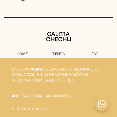
Calma Chechu
HOME
TIENDA
FAQ
ABOUT
CREA TU
FACEBOOK
PROYECTO
PRENSA
INSTAGRAM
EN ESTA PÁGINA WEB USAMOS ALGUNA QUE
CONTACTO
AVISO
OTRA COOKIE. PUEDES SABER MÁS EN
LEGAL
NUESTRA
POLÍTICA DE COOKIES
.
Privacidad
Condiciones
Envíos
Cookies
ACEPTAR TODAS LAS COOKIES
Calma Chechu © 2026
Diseño y desarrollo por
Blavet
AJUSTES DE COOKIES