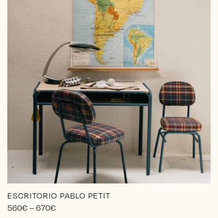
ESCRITORIO PABLO PETIT
Price
560
€
–
670
€
range: