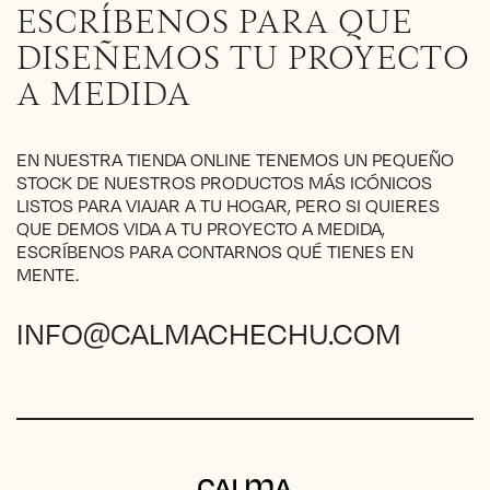
opciones
ESCRÍBENOS PARA QUE
se
pueden
DISEÑEMOS TU PROYECTO
elegir
A MEDIDA
en
la
página
EN NUESTRA TIENDA ONLINE TENEMOS UN PEQUEÑO
de
STOCK DE NUESTROS PRODUCTOS MÁS ICÓNICOS
producto
LISTOS PARA VIAJAR A TU HOGAR, PERO SI QUIERES
QUE DEMOS VIDA A TU PROYECTO A MEDIDA,
ESCRÍBENOS PARA CONTARNOS QUÉ TIENES EN
MENTE.
INFO@CALMACHECHU.COM
Calma Chechu