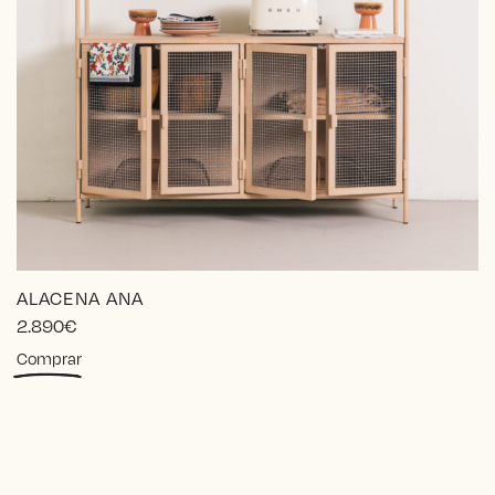
ALACENA ANA
2.890
€
Este
Comprar
producto
tiene
múltiples
variantes.
Las