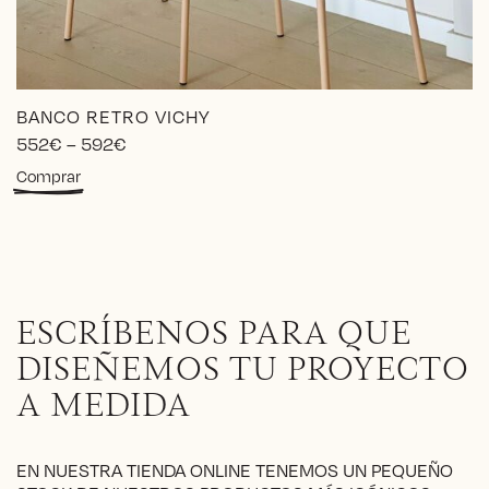
BANCO RETRO VICHY
Price
552
€
–
592
€
range:
Este
Comprar
552€
producto
through
tiene
592€
múltiples
variantes.
Las
opciones
ESCRÍBENOS PARA QUE
se
pueden
DISEÑEMOS TU PROYECTO
elegir
A MEDIDA
en
la
página
EN NUESTRA TIENDA ONLINE TENEMOS UN PEQUEÑO
de