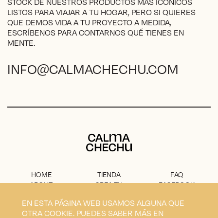
STOCK DE NUESTROS PRODUCTOS MÁS ICÓNICOS
producto
LISTOS PARA VIAJAR A TU HOGAR, PERO SI QUIERES
QUE DEMOS VIDA A TU PROYECTO A MEDIDA,
ESCRÍBENOS PARA CONTARNOS QUÉ TIENES EN
MENTE.
INFO@CALMACHECHU.COM
Calma Chechu
HOME
TIENDA
FAQ
ABOUT
CREA TU
FACEBOOK
PROYECTO
PRENSA
INSTAGRAM
EN ESTA PÁGINA WEB USAMOS ALGUNA QUE
CONTACTO
AVISO
OTRA COOKIE. PUEDES SABER MÁS EN
LEGAL