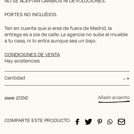
NO SE ACEPTAN CAMBIOS NI DEVOLUCIONES.
PORTES NO INCLUÍDOS.
Ten en cuenta que si eres de fuera de Madrid, la
entrega es a pie de calle. La agencia no sube el mueble
a tu casa, ni lo entra aunque sea un bajo.
CONDICIONES DE VENTA
Hay existencias
Cantidad
Sill
-
+
Bea
IML
OU
El
El
205
€
Añadir al carrito
292
€
can
precio
precio
original
actual
Alternative:
era:
es:
COMPARTE ESTE PRODUCTO
292€.
205€.