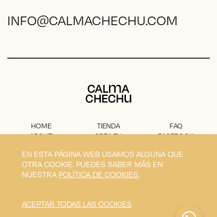
INFO@CALMACHECHU.COM
Calma Chechu
HOME
TIENDA
FAQ
ABOUT
CREA TU
FACEBOOK
PROYECTO
PRENSA
INSTAGRAM
EN ESTA PÁGINA WEB USAMOS ALGUNA QUE
CONTACTO
AVISO
OTRA COOKIE. PUEDES SABER MÁS EN
LEGAL
NUESTRA
POLÍTICA DE COOKIES
.
Privacidad
Condiciones
Envíos
Cookies
ACEPTAR TODAS LAS COOKIES
Calma Chechu © 2026