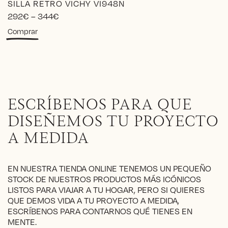
SILLA RETRO VICHY VI948N
Price
292
€
–
344
€
range:
Este
Comprar
292€
producto
through
tiene
344€
múltiples
variantes.
Las
opciones
ESCRÍBENOS PARA QUE
se
pueden
DISEÑEMOS TU PROYECTO
elegir
A MEDIDA
en
la
página
EN NUESTRA TIENDA ONLINE TENEMOS UN PEQUEÑO
de
STOCK DE NUESTROS PRODUCTOS MÁS ICÓNICOS
producto
LISTOS PARA VIAJAR A TU HOGAR, PERO SI QUIERES
QUE DEMOS VIDA A TU PROYECTO A MEDIDA,
ESCRÍBENOS PARA CONTARNOS QUÉ TIENES EN
MENTE.