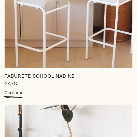
TABURETE SCHOOL NADINE
247
€
Este
Comprar
producto
tiene
múltiples
variantes.
Las
opciones
se