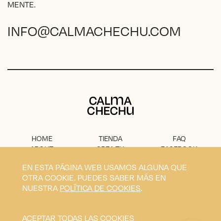
MENTE.
INFO@CALMACHECHU.COM
Calma Chechu
HOME
TIENDA
FAQ
ABOUT
CREA TU
FACEBOOK
PROYECTO
PRENSA
INSTAGRAM
EN ESTA PÁGINA WEB USAMOS ALGUNA QUE
CONTACTO
AVISO
OTRA COOKIE. PUEDES SABER MÁS EN
LEGAL
NUESTRA
POLÍTICA DE COOKIES
.
Privacidad
Condiciones
Envíos
Cookies
ACEPTAR TODAS LAS COOKIES
Calma Chechu © 2026