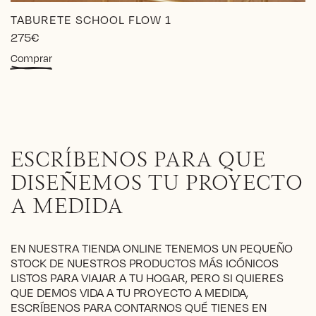
TABURETE SCHOOL FLOW 1
275
€
Este
Comprar
producto
tiene
múltiples
variantes.
Las
opciones
ESCRÍBENOS PARA QUE
se
pueden
DISEÑEMOS TU PROYECTO
elegir
A MEDIDA
en
la
página
EN NUESTRA TIENDA ONLINE TENEMOS UN PEQUEÑO
de
STOCK DE NUESTROS PRODUCTOS MÁS ICÓNICOS
producto
LISTOS PARA VIAJAR A TU HOGAR, PERO SI QUIERES
QUE DEMOS VIDA A TU PROYECTO A MEDIDA,
ESCRÍBENOS PARA CONTARNOS QUÉ TIENES EN