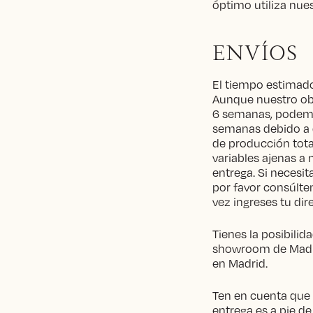
óptimo utiliza nue
ENVÍOS
El tiempo estimado
Aunque nuestro obj
6 semanas, podemo
semanas debido a 
de producción tota
variables ajenas a 
entrega. Si necesi
por favor consúlten
vez ingreses tu dir
Tienes la posibilid
showroom de Madri
en Madrid.
Ten en cuenta que s
entrega es a pie de