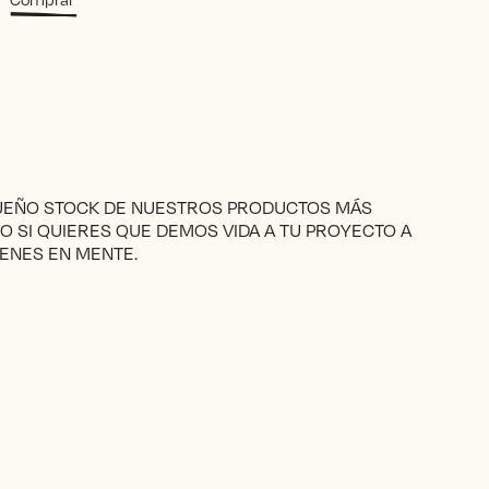
producto
tiene
múltiples
variantes.
Las
opciones
se
pueden
elegir
QUEÑO STOCK DE NUESTROS PRODUCTOS MÁS
en
RO SI QUIERES QUE DEMOS VIDA A TU PROYECTO A
la
ENES EN MENTE.
página
de
producto