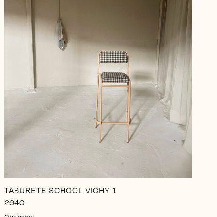
TABURETE SCHOOL VICHY 1
264
€
Este
Comprar