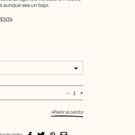
tra aunque sea un bajo.
VENTA
Taburete
-
+
School
VICHY
2
Añadir al carrito
cantidad