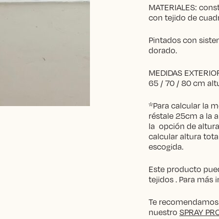
MATERIALES: constr
con tejido de cuad
Pintados con siste
dorado.
MEDIDAS EXTERIOR
65 / 70 / 80 cm alt
*Para calcular la m
réstale 25cm a la 
la opción de altur
calcular altura tot
escogida.
Este producto pued
tejidos . Para más
Te recomendamos pr
nuestro
SPRAY PR