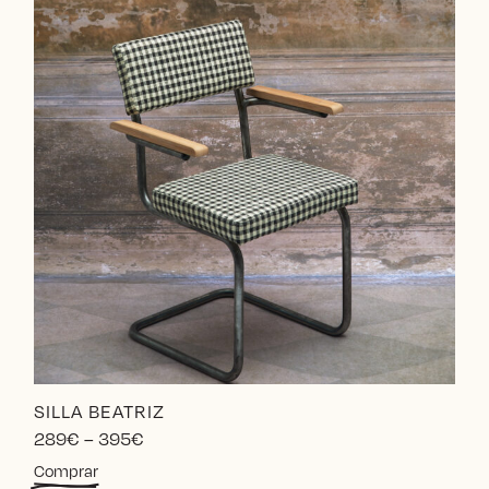
SILLA BEATRIZ
Price
289
€
–
395
€
range:
Este
Comprar
289€