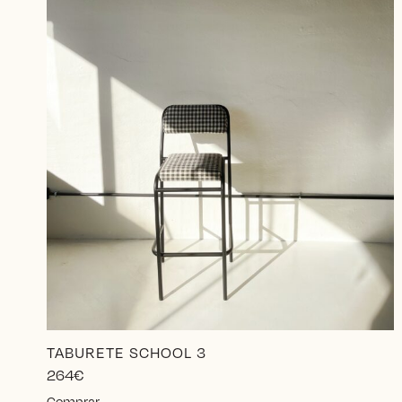
TABURETE SCHOOL 3
264
€
Este
Comprar