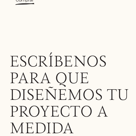
producto
tiene
múltiples
variantes.
Las
opciones
se
pueden
elegir
ESCRÍBENOS
en
la
PARA QUE
página
de
producto
DISEÑEMOS TU
PROYECTO A
MEDIDA