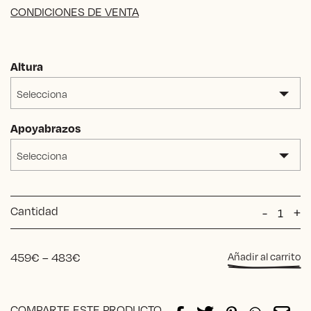
CONDICIONES DE VENTA
Altura
Selecciona
Apoyabrazos
Selecciona
Cantidad
Taburet
-
+
Yasmín
TR622
cantida
Price
459
€
–
483
€
Añadir al carrito
range:
459€
Alternative:
through
COMPARTE ESTE PRODUCTO