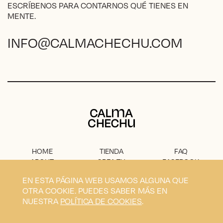
ESCRÍBENOS PARA CONTARNOS QUÉ TIENES EN
MENTE.
INFO@CALMACHECHU.COM
Calma Chechu
HOME
TIENDA
FAQ
ABOUT
CREA TU
FACEBOOK
PROYECTO
PRENSA
INSTAGRAM
EN ESTA PÁGINA WEB USAMOS ALGUNA QUE
CONTACTO
AVISO
OTRA COOKIE. PUEDES SABER MÁS EN
LEGAL
NUESTRA
POLÍTICA DE COOKIES
.
Privacidad
Condiciones
Envíos
Cookies