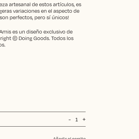
eza artesanal de estos artículos, es
geras variaciones en el aspecto de
son perfectos, pero sí únicos!
 Amis es un diseño exclusivo de
right © Doing Goods. Todos los
os.
Tapiz
-
+
adorno
Jirafa
cantidad
Añadir al carrito