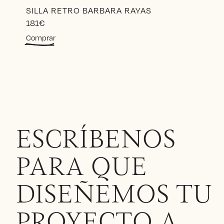
SILLA RETRO BARBARA RAYAS
181
€
Este
Comprar
producto
tiene
múltiples
variantes.
Las
opciones
se
pueden
elegir
ESCRÍBENOS
en
la
PARA QUE
página
de
producto
DISEÑEMOS TU
PROYECTO A