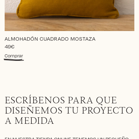
ALMOHADÓN CUADRADO MOSTAZA
49
€
Este
Comprar
producto
tiene
múltiples
variantes.
Las
opciones
ESCRÍBENOS PARA QUE
se
pueden
DISEÑEMOS TU PROYECTO
elegir
A MEDIDA
en
la
página