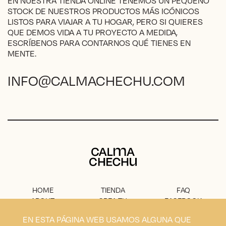
EN NUESTRA TIENDA ONLINE TENEMOS UN PEQUEÑO
de
STOCK DE NUESTROS PRODUCTOS MÁS ICÓNICOS
producto
LISTOS PARA VIAJAR A TU HOGAR, PERO SI QUIERES
QUE DEMOS VIDA A TU PROYECTO A MEDIDA,
ESCRÍBENOS PARA CONTARNOS QUÉ TIENES EN
MENTE.
INFO@CALMACHECHU.COM
Calma Chechu
HOME
TIENDA
FAQ
ABOUT
CREA TU
FACEBOOK
PROYECTO
PRENSA
INSTAGRAM
EN ESTA PÁGINA WEB USAMOS ALGUNA QUE
CONTACTO
AVISO