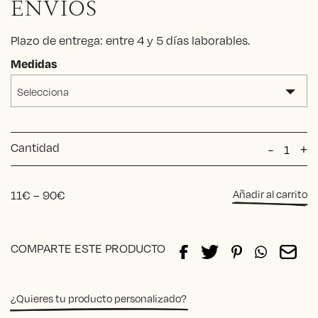
ENVÍOS
Plazo de entrega: entre 4 y 5 días laborables.
Medidas
Selecciona
Cantidad
Toalla
-
+
Algodó
Castell
cantida
Price
11
€
–
90
€
Añadir al carrito
range:
11€
Alternative:
through
COMPARTE ESTE PRODUCTO
90€
¿Quieres tu producto personalizado?