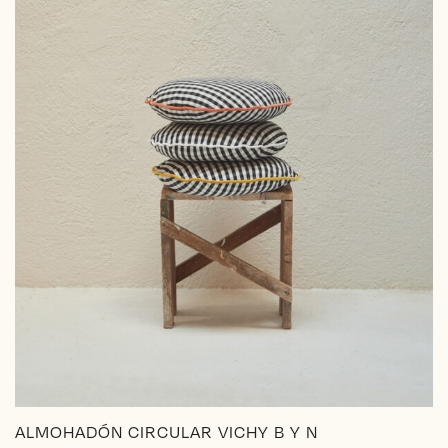
en
la
página
de
producto
ALMOHADÓN CIRCULAR VICHY B Y N