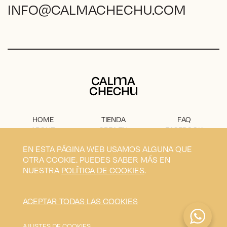
INFO@CALMACHECHU.COM
Calma Chechu
HOME
TIENDA
FAQ
ABOUT
CREA TU
FACEBOOK
PROYECTO
PRENSA
INSTAGRAM
EN ESTA PÁGINA WEB USAMOS ALGUNA QUE
CONTACTO
AVISO
OTRA COOKIE. PUEDES SABER MÁS EN
LEGAL
NUESTRA
POLÍTICA DE COOKIES
.
Privacidad
Condiciones
Envíos
Cookies
ACEPTAR TODAS LAS COOKIES
Calma Chechu © 2026
Diseño y desarrollo por
Blavet
AJUSTES DE COOKIES