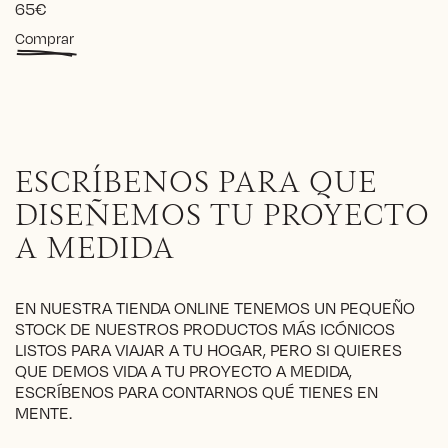
65
€
Este
Comprar
producto
tiene
múltiples
variantes.
Las
opciones
ESCRÍBENOS PARA QUE
se
pueden
DISEÑEMOS TU PROYECTO
elegir
A MEDIDA
en
la
página
EN NUESTRA TIENDA ONLINE TENEMOS UN PEQUEÑO
de
STOCK DE NUESTROS PRODUCTOS MÁS ICÓNICOS
producto
LISTOS PARA VIAJAR A TU HOGAR, PERO SI QUIERES
QUE DEMOS VIDA A TU PROYECTO A MEDIDA,
ESCRÍBENOS PARA CONTARNOS QUÉ TIENES EN
MENTE.