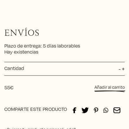
ENVÍOS
Plazo de entrega: 5 días laborables
Hay existencias
Cantidad
Al
-
+
RA
roj
+
55
€
Añadir al carrito
bei
can
Alternative:
COMPARTE ESTE PRODUCTO