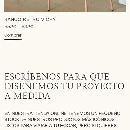
BANCO RETRO VICHY
Price
552
€
–
592
€
range:
Este
Comprar
552€
producto
through
tiene
592€
múltiples
variantes.
Las
opciones
ESCRÍBENOS PARA QUE
se
pueden
DISEÑEMOS TU PROYECTO
elegir
A MEDIDA
en
la
página
EN NUESTRA TIENDA ONLINE TENEMOS UN PEQUEÑO
de
STOCK DE NUESTROS PRODUCTOS MÁS ICÓNICOS
producto
LISTOS PARA VIAJAR A TU HOGAR, PERO SI QUIERES