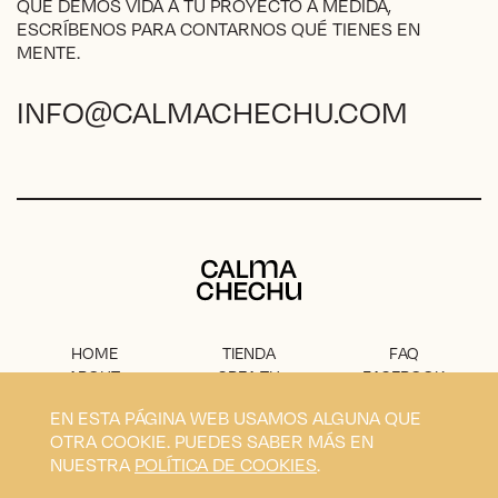
QUE DEMOS VIDA A TU PROYECTO A MEDIDA,
ESCRÍBENOS PARA CONTARNOS QUÉ TIENES EN
MENTE.
INFO@CALMACHECHU.COM
Calma Chechu
HOME
TIENDA
FAQ
ABOUT
CREA TU
FACEBOOK
PROYECTO
PRENSA
INSTAGRAM
EN ESTA PÁGINA WEB USAMOS ALGUNA QUE
CONTACTO
AVISO
OTRA COOKIE. PUEDES SABER MÁS EN
LEGAL
NUESTRA
POLÍTICA DE COOKIES
.