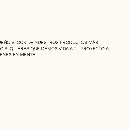
510€
múltiples
variantes.
Las
opciones
se
pueden
elegir
QUEÑO STOCK DE NUESTROS PRODUCTOS MÁS
en
RO SI QUIERES QUE DEMOS VIDA A TU PROYECTO A
la
ENES EN MENTE.
página
de
producto