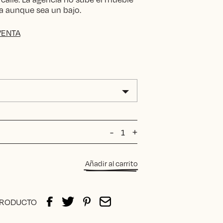
tra aunque sea un bajo.
VENTA
Butaca
-
+
Laia
Limone
cantidad
e
Añadir al carrito
e:
€
ough
PRODUCTO
78€