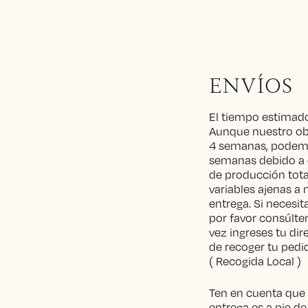
ENVÍOS
El tiempo estimado
Aunque nuestro obj
4 semanas, podemo
semanas debido a 
de producción tota
variables ajenas a 
entrega. Si necesi
por favor consúlten
vez ingreses tu dir
de recoger tu ped
( Recogida Local )
Ten en cuenta que s
entrega es a pie de