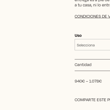
a tu casa, ni lo en
CONDICIONES DE 
Uso
Selecciona
Cantidad
Pric
940
€
–
1.078
€
rang
940
Alternative:
thr
COMPARTE ESTE 
1.0