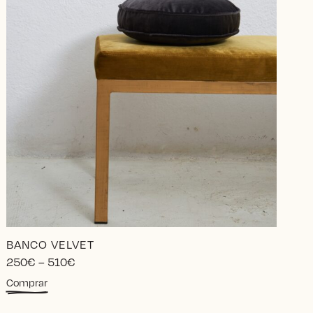
BANCO VELVET
Price
250
€
–
510
€
range:
Este
Comprar
250€
producto
through
tiene