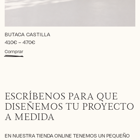
BUTACA CASTILLA
Price
410
€
–
470
€
range:
Este
Comprar
410€
producto
through
tiene
470€
múltiples
variantes.
Las
opciones
ESCRÍBENOS PARA QUE
se
pueden
DISEÑEMOS TU PROYECTO
elegir
A MEDIDA
en
la
página
EN NUESTRA TIENDA ONLINE TENEMOS UN PEQUEÑO
de