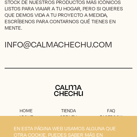
STOCK DE NUESTROS PRODUCTOS MÁS ICÓNICOS
producto
LISTOS PARA VIAJAR A TU HOGAR, PERO SI QUIERES
QUE DEMOS VIDA A TU PROYECTO A MEDIDA,
ESCRÍBENOS PARA CONTARNOS QUÉ TIENES EN
MENTE.
INFO@CALMACHECHU.COM
Calma Chechu
HOME
TIENDA
FAQ
ABOUT
CREA TU
FACEBOOK
PROYECTO
PRENSA
INSTAGRAM
EN ESTA PÁGINA WEB USAMOS ALGUNA QUE
CONTACTO
AVISO
OTRA COOKIE. PUEDES SABER MÁS EN
LEGAL