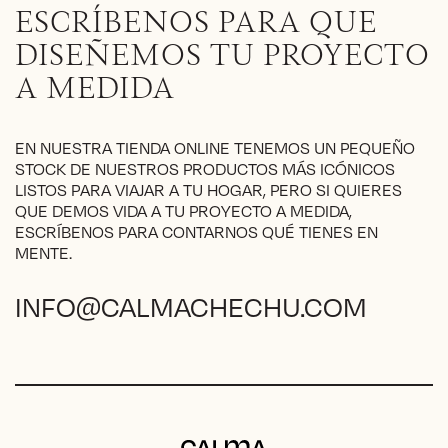
opciones
ESCRÍBENOS PARA QUE
se
pueden
DISEÑEMOS TU PROYECTO
elegir
A MEDIDA
en
la
página
EN NUESTRA TIENDA ONLINE TENEMOS UN PEQUEÑO
de
STOCK DE NUESTROS PRODUCTOS MÁS ICÓNICOS
producto
LISTOS PARA VIAJAR A TU HOGAR, PERO SI QUIERES
QUE DEMOS VIDA A TU PROYECTO A MEDIDA,
ESCRÍBENOS PARA CONTARNOS QUÉ TIENES EN
MENTE.
INFO@CALMACHECHU.COM
Calma Chechu