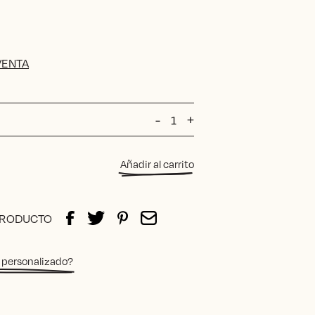
VENTA
Diván
-
+
Lino
Rocío
cantidad
Añadir al carrito
PRODUCTO
 personalizado?