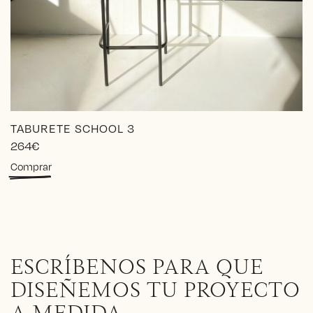
TABURETE SCHOOL 3
264
€
Este
Comprar
producto
tiene
múltiples
variantes.
Las
opciones
ESCRÍBENOS PARA QUE
se
pueden
DISEÑEMOS TU PROYECTO
elegir
en