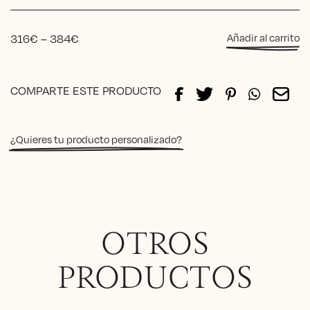
Beatriz
Circus
orange
Price
316
€
–
384
€
Añadir al carrito
cantida
range:
316€
Alternative:
through
COMPARTE ESTE PRODUCTO
384€
¿Quieres tu producto personalizado?
OTROS
PRODUCTOS