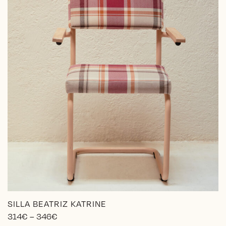
la
página
de
producto
SILLA BEATRIZ KATRINE
Price
314
€
–
346
€