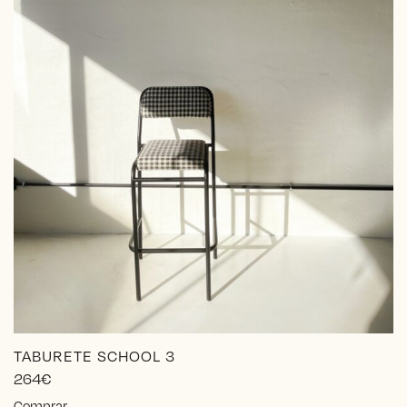
TABURETE SCHOOL 3
264
€
Este
Comprar