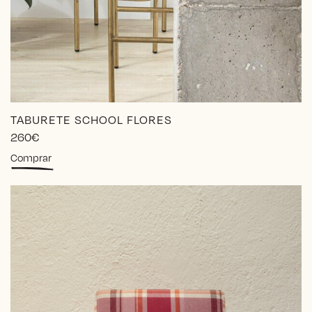
TABURETE SCHOOL FLORES
260
€
Este
Comprar
producto
tiene
múltiples
variantes.
Las
opciones
se
pueden
elegir
en