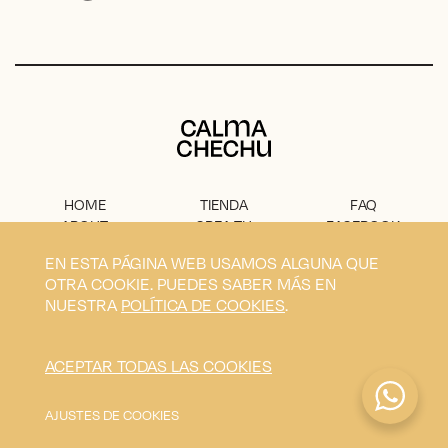
Calma Chechu
HOME
TIENDA
FAQ
ABOUT
CREA TU
FACEBOOK
PROYECTO
PRENSA
INSTAGRAM
EN ESTA PÁGINA WEB USAMOS ALGUNA QUE
CONTACTO
AVISO
OTRA COOKIE. PUEDES SABER MÁS EN
LEGAL
NUESTRA
POLÍTICA DE COOKIES
.
Privacidad
Condiciones
Envíos
Cookies
ACEPTAR TODAS LAS COOKIES
Calma Chechu © 2026
Diseño y desarrollo por
Blavet
AJUSTES DE COOKIES