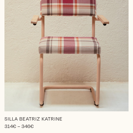
la
página
de
producto
SILLA BEATRIZ KATRINE
Price
314
€
–
346
€
range: