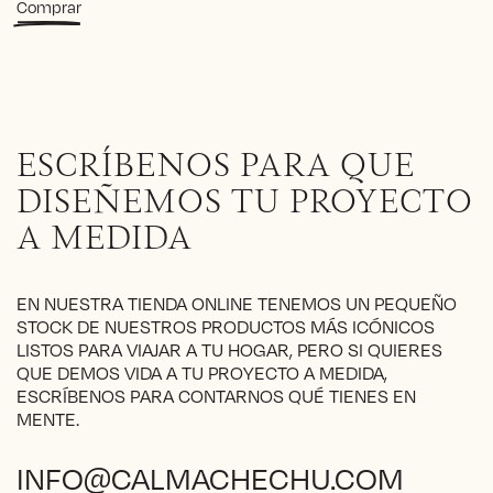
Este
Comprar
314€
producto
through
tiene
346€
múltiples
variantes.
Las
opciones
ESCRÍBENOS PARA QUE
se
pueden
DISEÑEMOS TU PROYECTO
elegir
A MEDIDA
en
la
página
EN NUESTRA TIENDA ONLINE TENEMOS UN PEQUEÑO
de
STOCK DE NUESTROS PRODUCTOS MÁS ICÓNICOS
producto
LISTOS PARA VIAJAR A TU HOGAR, PERO SI QUIERES
QUE DEMOS VIDA A TU PROYECTO A MEDIDA,
ESCRÍBENOS PARA CONTARNOS QUÉ TIENES EN
MENTE.
INFO@CALMACHECHU.COM