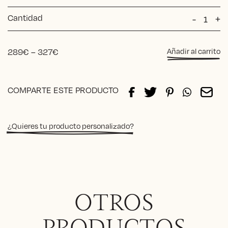
Cantidad
Silla
-
+
Beatriz
cuadro
cantida
Price
289
€
–
327
€
Añadir al carrito
range:
289€
Alternative:
through
COMPARTE ESTE PRODUCTO
327€
¿Quieres tu producto personalizado?
OTROS