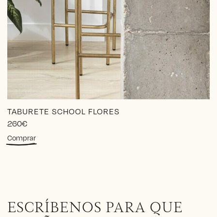
TABURETE SCHOOL FLORES
260
€
Este
Comprar
producto
tiene
múltiples
variantes.
Las
opciones
ESCRÍBENOS PARA QUE
se