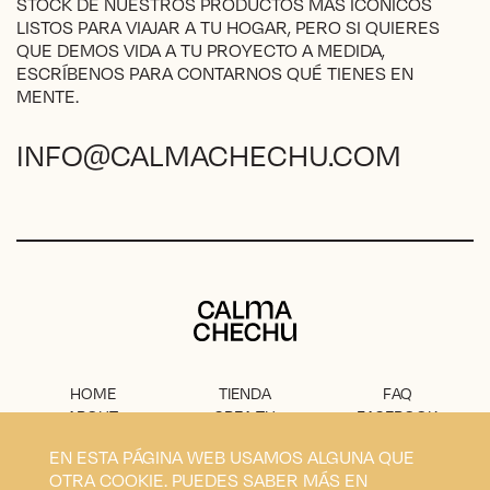
STOCK DE NUESTROS PRODUCTOS MÁS ICÓNICOS
producto
LISTOS PARA VIAJAR A TU HOGAR, PERO SI QUIERES
QUE DEMOS VIDA A TU PROYECTO A MEDIDA,
ESCRÍBENOS PARA CONTARNOS QUÉ TIENES EN
MENTE.
INFO@CALMACHECHU.COM
Calma Chechu
HOME
TIENDA
FAQ
ABOUT
CREA TU
FACEBOOK
PROYECTO
PRENSA
INSTAGRAM
EN ESTA PÁGINA WEB USAMOS ALGUNA QUE
CONTACTO
AVISO
OTRA COOKIE. PUEDES SABER MÁS EN
LEGAL