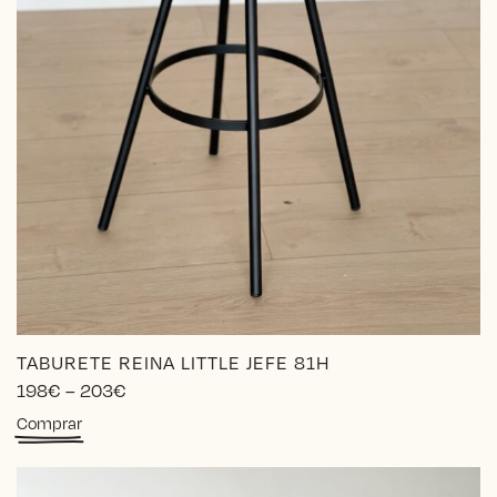
TABURETE REINA LITTLE JEFE 81H
Price
198
€
–
203
€
range:
Este
Comprar
198€
producto
through
tiene
203€
múltiples