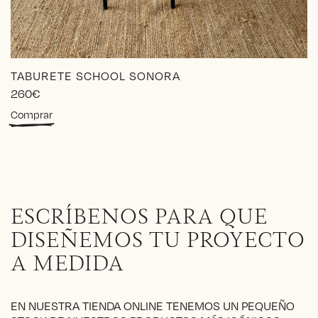
TABURETE SCHOOL SONORA
260
€
Este
Comprar
producto
tiene
múltiples
variantes.
Las
opciones
ESCRÍBENOS PARA QUE
se
pueden
DISEÑEMOS TU PROYECTO
elegir
A MEDIDA
en
la
página
EN NUESTRA TIENDA ONLINE TENEMOS UN PEQUEÑO
de