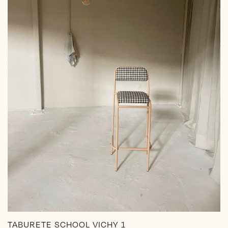
elegir
en
la
página
de
producto
TABURETE SCHOOL VICHY 1