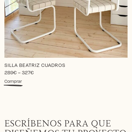
SILLA BEATRIZ CUADROS
Price
289
€
–
327
€
range:
Este
Comprar
289€
producto
through
tiene
327€
múltiples
variantes.
Las
opciones
ESCRÍBENOS PARA QUE
se
pueden