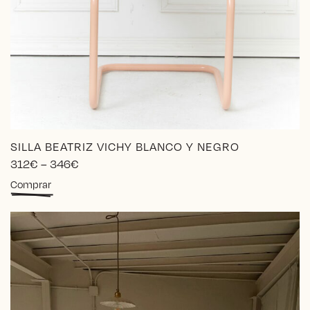
SILLA BEATRIZ VICHY BLANCO Y NEGRO
Price
312
€
–
346
€
range:
Este
Comprar
312€
producto
through
tiene
346€
múltiples
variantes.
Las
opciones
se
pueden