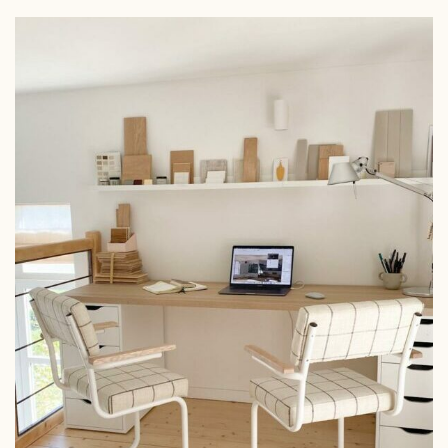
through
tiene
309€
múltiples
variantes.
Las
opciones
se
pueden
elegir
en
la
página
de
producto