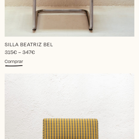
SILLA BEATRIZ BEL
Price
315
€
–
347
€
range:
Este
Comprar
315€
producto
through
tiene
347€
múltiples
variantes.
Las
opciones
se
pueden
elegir
en
la
página