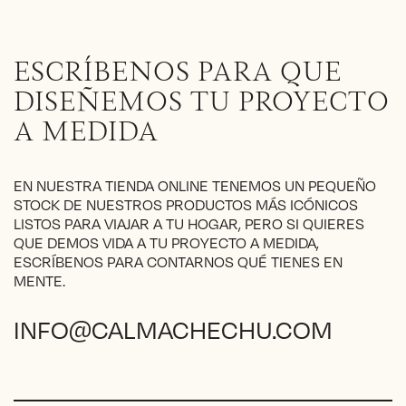
variantes.
Las
opciones
ESCRÍBENOS PARA QUE
se
pueden
DISEÑEMOS TU PROYECTO
elegir
A MEDIDA
en
la
página
EN NUESTRA TIENDA ONLINE TENEMOS UN PEQUEÑO
de
STOCK DE NUESTROS PRODUCTOS MÁS ICÓNICOS
producto
LISTOS PARA VIAJAR A TU HOGAR, PERO SI QUIERES
QUE DEMOS VIDA A TU PROYECTO A MEDIDA,
ESCRÍBENOS PARA CONTARNOS QUÉ TIENES EN
MENTE.
INFO@CALMACHECHU.COM