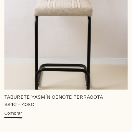
TABURETE YASMÍN CENOTE TERRACOTA
Price
384
€
–
408
€
range:
Este
Comprar
384€
producto
through
tiene
408€
múltiples