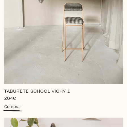
TABURETE SCHOOL VICHY 1
264
€
Este
Comprar
producto
tiene
múltiples