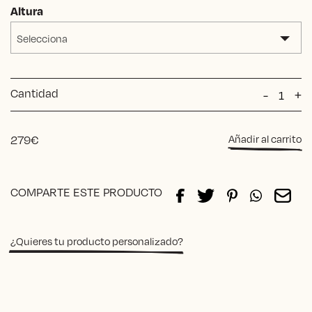
Altura
Selecciona
Cantidad
Taburet
-
+
School
IMLIL
TERRA
279
€
Añadir al carrito
cantida
Alternative:
COMPARTE ESTE PRODUCTO
¿Quieres tu producto personalizado?