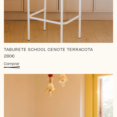
TABURETE SCHOOL CENOTE TERRACOTA
280
€
Este
Comprar
producto
tiene
múltiples
variantes.
Las
opciones
se
pueden
elegir