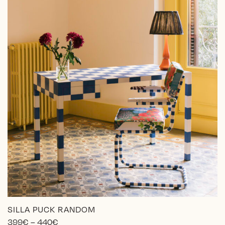
en
la
página
de
producto
SILLA PUCK RANDOM
Price
399
€
–
440
€