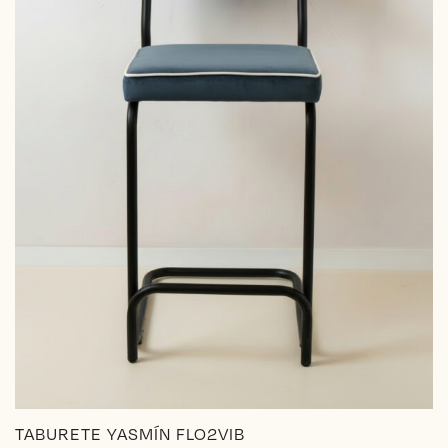
en
la
página
de
producto
TABURETE YASMÍN FLO2VIB