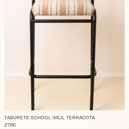
la
página
de
producto
TABURETE SCHOOL IMLIL TERRACOTA
279
€